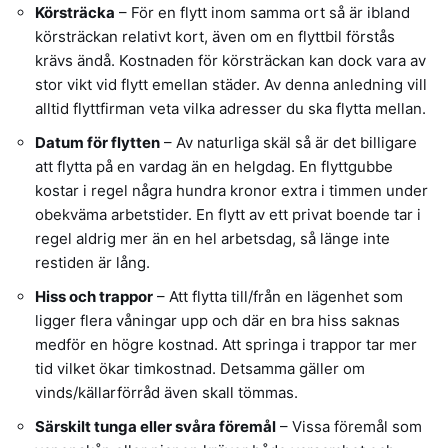
Körsträcka
– För en flytt inom samma ort så är ibland
körsträckan relativt kort, även om en flyttbil förstås
krävs ändå. Kostnaden för körsträckan kan dock vara av
stor vikt vid flytt emellan städer. Av denna anledning vill
alltid flyttfirman veta vilka adresser du ska flytta mellan.
Datum för flytten
– Av naturliga skäl så är det billigare
att flytta på en vardag än en helgdag. En flyttgubbe
kostar i regel några hundra kronor extra i timmen under
obekväma arbetstider. En flytt av ett privat boende tar i
regel aldrig mer än en hel arbetsdag, så länge inte
restiden är lång.
Hiss och trappor
– Att flytta till/från en lägenhet som
ligger flera våningar upp och där en bra hiss saknas
medför en högre kostnad. Att springa i trappor tar mer
tid vilket ökar timkostnad. Detsamma gäller om
vinds/källarförråd även skall tömmas.
Särskilt tunga eller svåra föremål
– Vissa föremål som