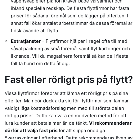
vapenskåp eller pianon kräver både varsamhet och
ibland speciella redskap. De flesta flyttfirmor har fasta
priser för sådana föremål som de lägger på offerten. I
annat fall ökar antalet arbetstimmar då dessa föremål är
tidskrävande att flytta.
Extratjänster
– Flyttfirmor hjälper i regel ofta till med
såväl packning av små föremål samt flyttkartonger och
liknande. Vill du magasinera föremål så kan de i flesta
fall ta hand om detta åt dig.
Fast eller rörligt pris på flytt?
Vissa flyttfirmor föredrar att lämna ett rörligt pris på sina
offerter. Man bör dock akta sig för flyttfirmor som lämnar
väldigt låga kostnadsförslag men med till största delen
rörliga priser. Detta kan vara en medveten metod för att
lura kunder att betala mer än de tänkt.
Vi rekommenderar
därför att välja fast pris
för att slippa onödiga
överraskningar i efterhand. Detta rekommenderas även av